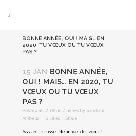
BONNE ANNÉE, OUI ! MAIS… EN
2020, TU VŒUX OU TU VŒUX
PAS ?
15 JAN
BONNE ANNÉE,
OUI ! MAIS… EN 2020, TU
VŒUX OU TU VŒUX
PAS ?
Posted at 12:18h
in
Zineries
by
Sandrine
Arribeux
6
Likes
Share
Aaaaah… le casse-tête annuel des vœux !